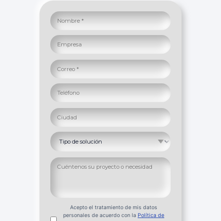
Nombre completo
Empresa
Mensaje o descripción del proyecto
Correo electrónico
Teléfono
Ciudad
Solución de interés
Acepto el tratamiento de mis datos
personales de acuerdo con la
Política de