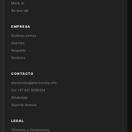
MiliiA AI
Be-box lab
EMPRESA
Quiénes somos
Clientes
Respaldo
Sectores
CONTACTO
electronika@electronika.info
Col +57 601 3099354
WhatsApp
Soporte técnico
LEGAL
Términos y Condiciones