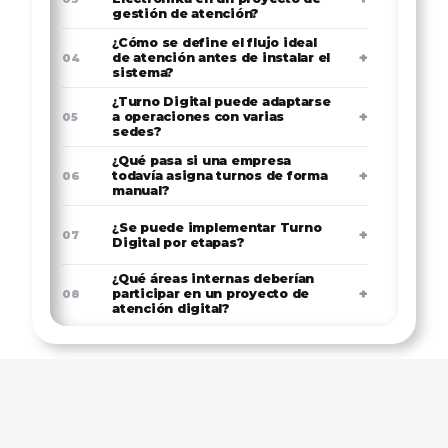
gestión de atención?
¿Cómo se define el flujo ideal
+
de atención antes de instalar el
04
sistema?
¿Turno Digital puede adaptarse
+
a operaciones con varias
05
sedes?
¿Qué pasa si una empresa
+
todavía asigna turnos de forma
06
manual?
¿Se puede implementar Turno
+
07
Digital por etapas?
¿Qué áreas internas deberían
+
participar en un proyecto de
08
atención digital?
¿Cómo se conecta Turno
+
Digital con kioscos de
09
autoatención?
¿Qué ventajas tiene usar
+
kioscos en una sede con alta
10
afluencia?