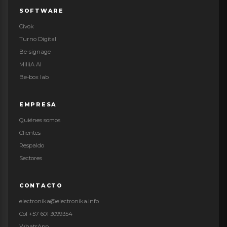
¿Qué significa tener
SOFTWARE
+
trazabilidad en un sistema de
34
atención?
Civok
Turno Digital
¿Los reportes pueden ayudar a
+
dimensionar personal y
35
Be-signage
módulos?
MiliiA AI
¿Turno Digital puede mostrar
+
Be-box lab
36
alertas operativas?
¿Turno Digital puede
EMPRESA
+
conectarse con sistemas
37
existentes de la empresa?
Quiénes somos
¿Qué se necesita para integrar
Clientes
+
Turno Digital con una agenda
38
existente?
Respaldo
Sectores
¿Qué pasa si una empresa tiene
+
varias plataformas
39
desconectadas?
CONTACTO
¿Turno Digital puede trabajar
+
con diferentes perfiles de
40
electronika@electronika.info
usuario interno?
Col +57 601 3099354
¿Es posible conectar Turno
WhatsApp