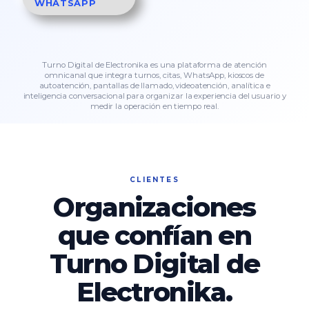
WHATSAPP
Turno Digital de Electronika es una plataforma de atención
omnicanal que integra turnos, citas, WhatsApp, kioscos de
autoatención, pantallas de llamado, videoatención, analítica e
inteligencia conversacional para organizar la experiencia del usuario y
medir la operación en tiempo real.
CLIENTES
Organizaciones
que confían en
Turno Digital de
Electronika.