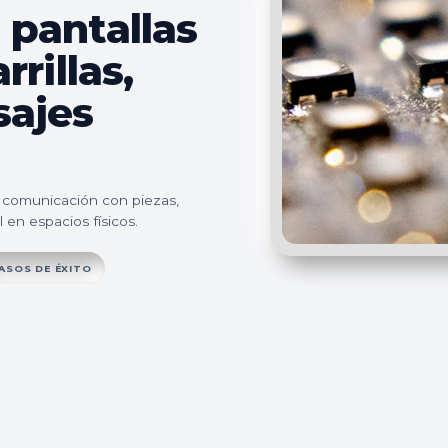
 pantallas
rrillas,
sajes
 comunicación con piezas,
 en espacios físicos.
ASOS DE ÉXITO