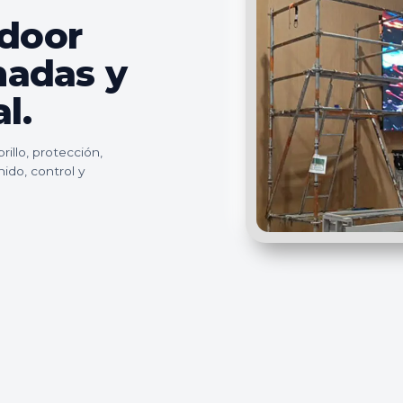
tdoor
hadas y
l.
illo, protección,
nido, control y