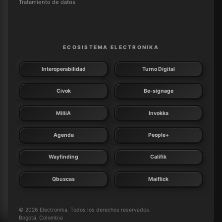
Tratamiento de datos
ECOSISTEMA ELECTRONIKA
Interoperabilidad
Turno Digital
Civok
Be-signage
MiliiA
Invokka
Agenda
People+
Wayfinding
Califik
Qbuscas
Maiflick
© 2026 Electronika. Todos los derechos reservados.
Bogotá, Colombia